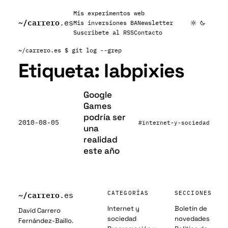
Mis experimentos web
~/
carrero
.es
Mis inversiones BA
Newsletter
Suscribete al RSS
Contacto
~/carrero.es
$ git log --grep
Etiqueta:
labpixies
Google
Games
podría ser
2010-08-05
#internet-y-sociedad
una
realidad
este año
~/
carrero
CATEGORÍAS
SECCIONES
.es
Internet y
Boletín de
David Carrero
sociedad
novedades
Fernández-Baillo.