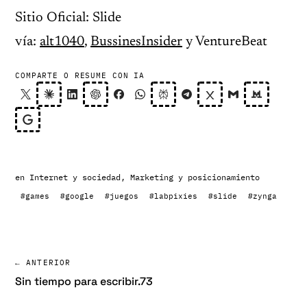
Sitio Oficial: Slide
vía:
alt1040
,
BussinesInsider
y VentureBeat
COMPARTE O RESUME CON IA
en
Internet y sociedad
,
Marketing y posicionamiento
#games
#google
#juegos
#labpixies
#slide
#zynga
← ANTERIOR
Sin tiempo para escribir.73