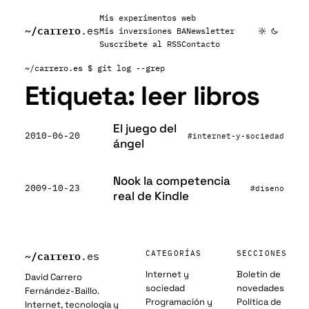
Mis experimentos web
~/
carrero
.es
Mis inversiones BA
Newsletter
Suscribete al RSS
Contacto
~/carrero.es
$ git log --grep
Etiqueta:
leer libros
El juego del
2010-06-20
#internet-y-sociedad
ángel
Nook la competencia
2009-10-23
#diseno
real de Kindle
~/
carrero
CATEGORÍAS
SECCIONES
.es
Internet y
Boletín de
David Carrero
sociedad
novedades
Fernández-Baillo.
Programación y
Política de
Internet, tecnología y