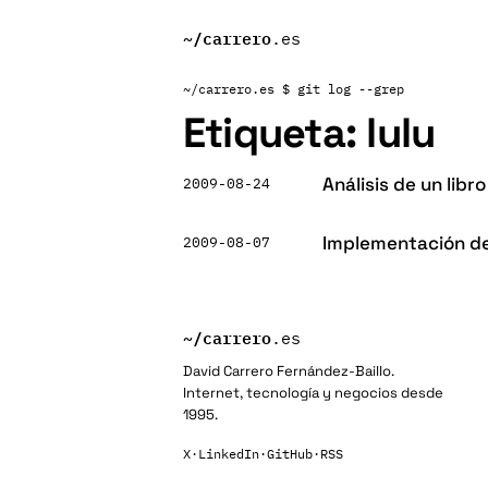
~/
carrero
.es
~/carrero.es
$ git log --grep
Etiqueta:
lulu
Análisis de un lib
2009-08-24
Implementación de
2009-08-07
~/
carrero
.es
David Carrero Fernández-Baillo.
Internet, tecnología y negocios desde
1995.
X
·
LinkedIn
·
GitHub
·
RSS