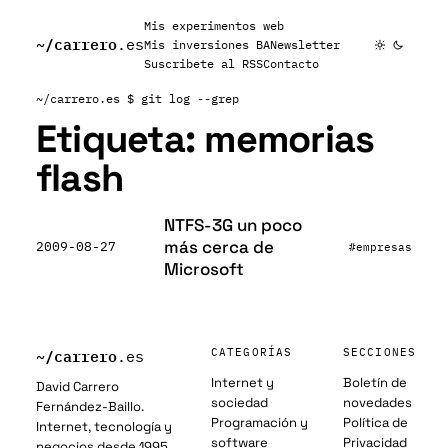
Mis experimentos web
~/
carrero
.es
Mis inversiones BA
Newsletter
Suscribete al RSS
Contacto
~/carrero.es
$ git log --grep
Etiqueta:
memorias
flash
NTFS-3G un poco
más cerca de
2009-08-27
#empresas
Microsoft
~/
carrero
CATEGORÍAS
SECCIONES
.es
Internet y
Boletín de
David Carrero
sociedad
novedades
Fernández-Baillo.
Programación y
Política de
Internet, tecnología y
software
Privacidad
negocios desde 1995.