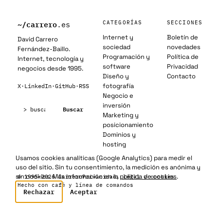
~/
carrero
CATEGORÍAS
SECCIONES
.es
Internet y
Boletín de
David Carrero
sociedad
novedades
Fernández-Baillo.
Programación y
Política de
Internet, tecnología y
software
Privacidad
negocios desde 1995.
Diseño y
Contacto
fotografía
X
·
LinkedIn
·
GitHub
·
RSS
Negocio e
Buscar:
inversión
Buscar
Marketing y
posicionamiento
Dominios y
hosting
Usamos cookies analíticas (Google Analytics) para medir el
uso del sitio. Sin tu consentimiento, la medición es anónima y
sin cookies. Más información en la
política de cookies
.
© 1995–2026 Carrero
Privacidad, legal y cookies
Hecho con café y línea de comandos
Rechazar
Aceptar