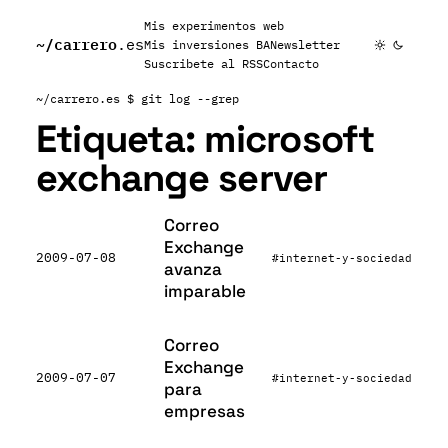
Mis experimentos web
~/
carrero
.es
Mis inversiones BA
Newsletter
Suscribete al RSS
Contacto
~/carrero.es
$ git log --grep
Etiqueta:
microsoft
exchange server
Correo
Exchange
2009-07-08
#internet-y-sociedad
avanza
imparable
Correo
Exchange
2009-07-07
#internet-y-sociedad
para
empresas