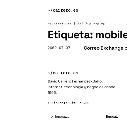
~/
carrero
.es
~/carrero.es
$ git log --grep
Etiqueta:
mobile
Correo Exchange 
2009-07-07
~/
carrero
.es
David Carrero Fernández-Baillo.
Internet, tecnología y negocios desde
1995.
X
·
LinkedIn
·
GitHub
·
RSS
Buscar:
Buscar