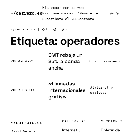
Mis experimentos web
~/
carrero
.es
Mis inversiones BA
Newsletter
Suscribete al RSS
Contacto
~/carrero.es
$ git log --grep
Etiqueta:
operadores
CMT rebaja un
25% la banda
2009-09-21
#posicionamiento
ancha
«Llamadas
#internet-y-
internacionales
2009-09-03
sociedad
gratis»
~/
carrero
CATEGORÍAS
SECCIONES
.es
Internet y
Boletín de
David Carrero