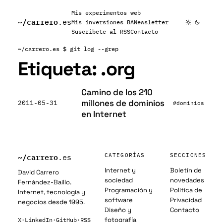
Mis experimentos web
~/
carrero
.es
Mis inversiones BA
Newsletter
Suscribete al RSS
Contacto
~/carrero.es
$ git log --grep
Etiqueta:
.org
Camino de los 210
millones de dominios
2011-05-31
#dominios
en Internet
~/
carrero
CATEGORÍAS
SECCIONES
.es
Internet y
Boletín de
David Carrero
sociedad
novedades
Fernández-Baillo.
Programación y
Política de
Internet, tecnología y
software
Privacidad
negocios desde 1995.
Diseño y
Contacto
fotografía
X
·
LinkedIn
·
GitHub
·
RSS