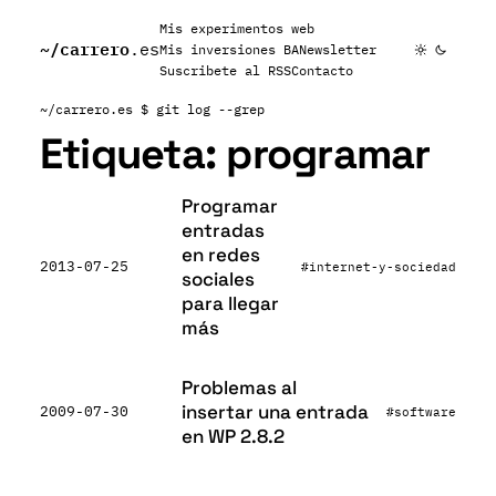
Mis experimentos web
~/
carrero
.es
Mis inversiones BA
Newsletter
Suscribete al RSS
Contacto
~/carrero.es
$ git log --grep
Etiqueta:
programar
Programar
entradas
en redes
2013-07-25
#internet-y-sociedad
sociales
para llegar
más
Problemas al
insertar una entrada
2009-07-30
#software
en WP 2.8.2