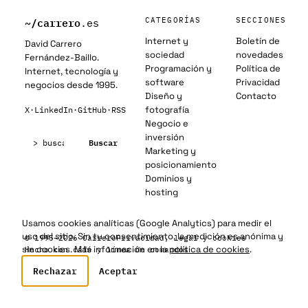
~/
carrero
CATEGORÍAS
SECCIONES
.es
Internet y
Boletín de
David Carrero
sociedad
novedades
Fernández-Baillo.
Programación y
Política de
Internet, tecnología y
software
Privacidad
negocios desde 1995.
Diseño y
Contacto
fotografía
X
·
LinkedIn
·
GitHub
·
RSS
Negocio e
Buscar:
inversión
Buscar
Marketing y
posicionamiento
Dominios y
hosting
Usamos cookies analíticas (Google Analytics) para medir el
uso del sitio. Sin tu consentimiento, la medición es anónima y
© 1995–2026 Carrero
Privacidad, legal y cookies
sin cookies. Más información en la
política de cookies
.
Hecho con café y línea de comandos
Rechazar
Aceptar