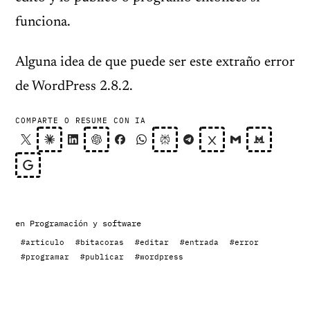
funciona.
Alguna idea de que puede ser este extraño error
de WordPress 2.8.2.
COMPARTE O RESUME CON IA
en
Programación y software
#articulo
#bitacoras
#editar
#entrada
#error
#programar
#publicar
#wordpress