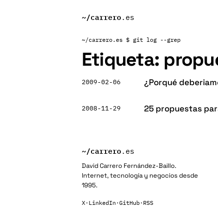
~/
carrero
.es
~/carrero.es
$ git log --grep
Etiqueta:
propu
¿Porqué deberiamo
2009-02-06
25 propuestas para
2008-11-29
~/
carrero
.es
David Carrero Fernández-Baillo.
Internet, tecnología y negocios desde
1995.
X
·
LinkedIn
·
GitHub
·
RSS