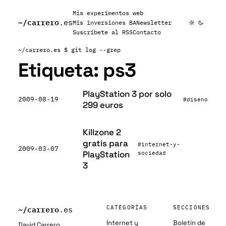
Mis experimentos web
~/
carrero
.es
Mis inversiones BA
Newsletter
Suscribete al RSS
Contacto
~/carrero.es
$ git log --grep
Etiqueta:
ps3
PlayStation 3 por solo
2009-08-19
#diseno
299 euros
Killzone 2
gratis para
#internet-y-
2009-03-07
PlayStation
sociedad
3
~/
carrero
CATEGORÍAS
SECCIONES
.es
Internet y
Boletín de
David Carrero