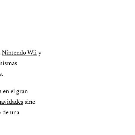
a
Nintendo Wii
y
 mismas
s.
 en el gran
navidades
sino
o de una