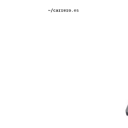
~/
carrero
.es