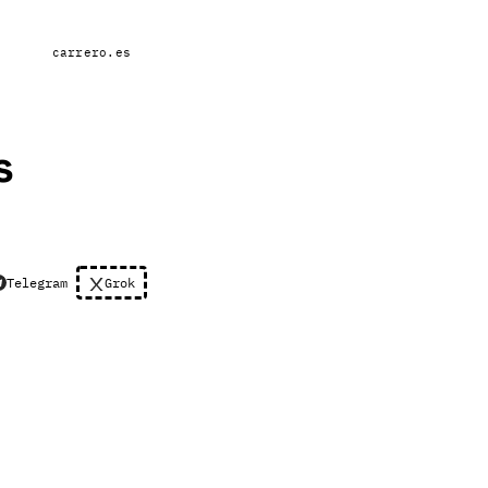
carrero.es
s
Telegram
Grok