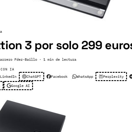
a
tion 3 por solo 299 euro
arrero Fdez-Baillo
· 1 min de lectura
 CON IA
LinkedIn
ChatGPT
Facebook
WhatsApp
Perplexity
l
Google AI