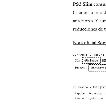
PS3 Slim
consum
(la anterior era 
anteriores. Y a
reducciones de 
Nota oficial Son
COMPARTE O RESUME
X
Claude
Email
Mistra
en
Diseño y fotograf
#apple
#consola
#sony-playstation