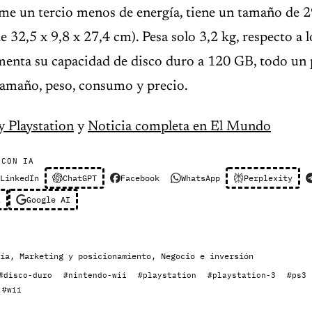
e un tercio menos de energía, tiene un tamaño de 2
de 32,5 x 9,8 x 27,4 cm). Pesa solo 3,2 kg, respecto a l
umenta su capacidad de disco duro a 120 GB, todo un
tamaño, peso, consumo y precio.
y Playstation
y
Noticia completa en El Mundo
 CON IA
LinkedIn
ChatGPT
Facebook
WhatsApp
Perplexity
l
Google AI
ía
,
Marketing y posicionamiento
,
Negocio e inversión
#disco-duro
#nintendo-wii
#playstation
#playstation-3
#ps3
#wii