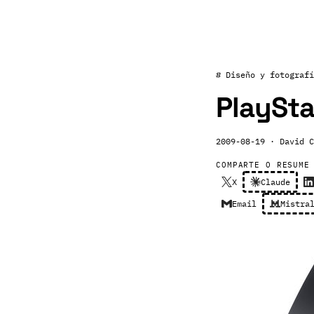
# Diseño y fotografí
PlaySta
2009-08-19
· David C
COMPARTE O RESUME
X
Claude
Email
Mistra