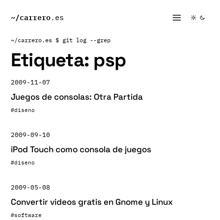
~/
carrero
.es
~/carrero.es
$ git log --grep
Etiqueta:
psp
2009-11-07
Juegos de consolas: Otra Partida
#diseno
2009-09-10
iPod Touch como consola de juegos
#diseno
2009-05-08
Convertir videos gratis en Gnome y Linux
#software