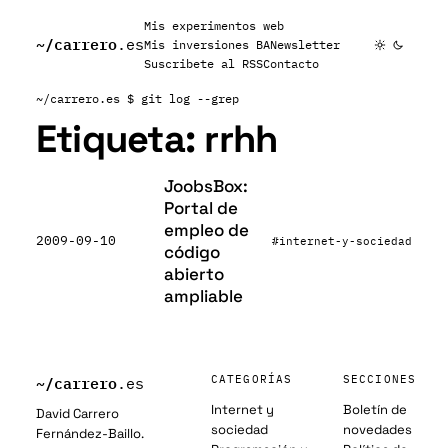
Mis experimentos web
~/
carrero
.es
Mis inversiones BA
Newsletter
Suscribete al RSS
Contacto
~/carrero.es
$ git log --grep
Etiqueta:
rrhh
JoobsBox:
Portal de
empleo de
2009-09-10
#internet-y-sociedad
código
abierto
ampliable
~/
carrero
CATEGORÍAS
SECCIONES
.es
Internet y
Boletín de
David Carrero
sociedad
novedades
Fernández-Baillo.