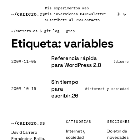
Mis experimentos web
~/
carrero
.es
Mis inversiones BA
Newsletter
Suscribete al RSS
Contacto
~/carrero.es
$ git log --grep
Etiqueta:
variables
Referencia rápida
2009-11-06
#diseno
para WordPress 2.8
Sin tiempo
para
2009-10-15
#internet-y-sociedad
escribir.26
~/
carrero
CATEGORÍAS
SECCIONES
.es
Internet y
Boletín de
David Carrero
sociedad
novedades
Fernández-Baillo.