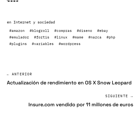
en
Internet y sociedad
#amazon
#blogroll
#compras
#diseno
#ebay
#emulador
#fortis
#linux
#mame
#nazca
#php
#plugins
#variables
#wordpress
← ANTERIOR
Actualización de rendimiento en OS X Snow Leopard
SIGUIENTE →
Insure.com vendido por 11 millones de euros