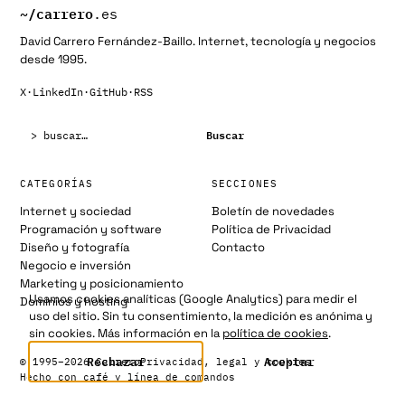
~/
carrero
.es
David Carrero Fernández-Baillo. Internet, tecnología y negocios
desde 1995.
X
·
LinkedIn
·
GitHub
·
RSS
Buscar:
Buscar
CATEGORÍAS
SECCIONES
Internet y sociedad
Boletín de novedades
Programación y software
Política de Privacidad
Diseño y fotografía
Contacto
Negocio e inversión
Marketing y posicionamiento
Usamos cookies analíticas (Google Analytics) para medir el
Dominios y hosting
uso del sitio. Sin tu consentimiento, la medición es anónima y
sin cookies. Más información en la
política de cookies
.
Rechazar
Aceptar
© 1995–2026 Carrero
Privacidad, legal y cookies
Hecho con café y línea de comandos