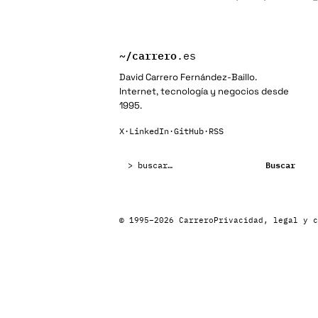
~/
carrero
.es
David Carrero Fernández-Baillo.
Internet, tecnología y negocios desde
1995.
X
·
LinkedIn
·
GitHub
·
RSS
Buscar:
Buscar
© 1995–2026 Carrero
Privacidad, legal y c