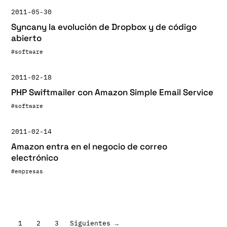
2011-05-30
Syncany la evolución de Dropbox y de código
abierto
#software
2011-02-18
PHP Swiftmailer con Amazon Simple Email Service
#software
2011-02-14
Amazon entra en el negocio de correo
electrónico
#empresas
Paginación
1
2
3
Siguientes →