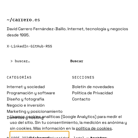
de
entradas
~/
carrero
.es
David Carrero Fernández-Baillo. Internet, tecnología y negocios
desde 1995.
X
·
LinkedIn
·
GitHub
·
RSS
Buscar:
Buscar
CATEGORÍAS
SECCIONES
Internet y sociedad
Boletín de novedades
Programación y software
Política de Privacidad
Diseño y fotografía
Contacto
Negocio e inversión
Marketing y posicionamiento
Usamos cookies analíticas (Google Analytics) para medir el
Dominios y hosting
uso del sitio. Sin tu consentimiento, la medición es anónima y
sin cookies. Más información en la
política de cookies
.