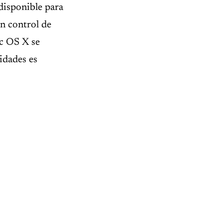
disponible para
en control de
c OS X se
idades es