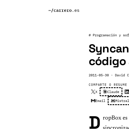
~/
carrero
.es
# Programación y sof
Syncany
código 
2011-05-30
· David C
COMPARTE O RESUME
X
Claude
Email
Mistra
D
ropBox es 
sincroniza