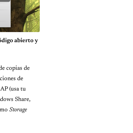
ódigo abierto y
de copias de
pciones de
AP (usa tu
indows Share,
como
Storage