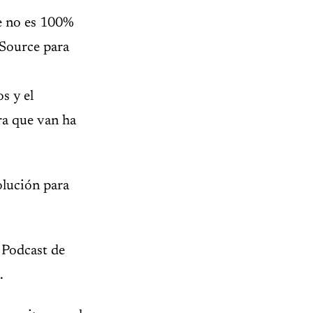
e no es 100%
 Source para
s y el
ra que van ha
olución para
n Podcast de
.