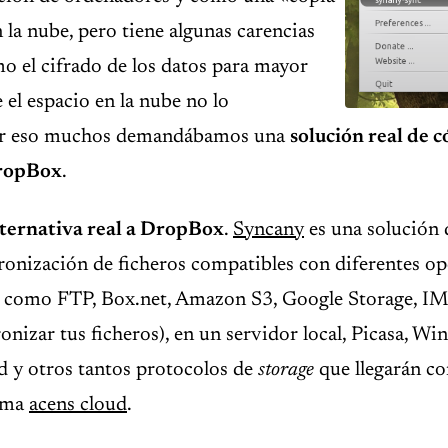
 la nube, pero tiene algunas carencias
o el cifrado de los datos para mayor
 el espacio en la nube no lo
or eso muchos demandábamos una
solución real de c
DropBox
.
lternativa real a DropBox
.
Syncany
es una solución 
ronización de ficheros compatibles con diferentes o
como FTP, Box.net, Amazon S3, Google Storage, IM
onizar tus ficheros), en un servidor local, Picasa, W
 y otros tantos protocolos de
storage
que llegarán 
orma
acens cloud
.