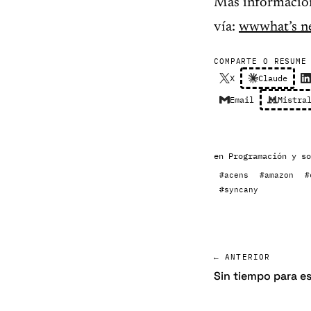
Más informació
vía:
wwwhat’s n
COMPARTE O RESUME
X
Claude
Email
Mistra
en
Programación y so
#acens
#amazon
#
#syncany
← ANTERIOR
Sin tiempo para es