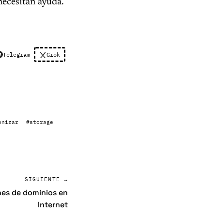
 necesitan ayuda.
Telegram
Grok
onizar
#storage
SIGUIENTE →
nes de dominios en
Internet