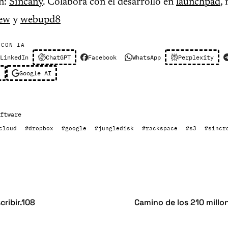
n:
Sincany
. Colabora con el desarrollo en
launchpad
,
ew
y
webupd8
 CON IA
LinkedIn
ChatGPT
Facebook
WhatsApp
Perplexity
l
Google AI
ftware
cloud
#dropbox
#google
#jungledisk
#rackspace
#s3
#sincr
cribir.108
Camino de los 210 millo