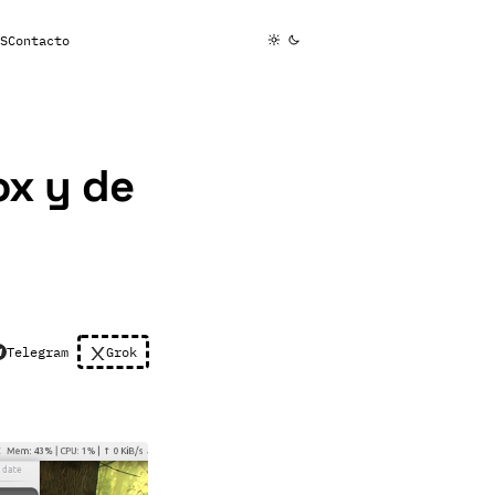
S
Contacto
ox y de
Telegram
Grok