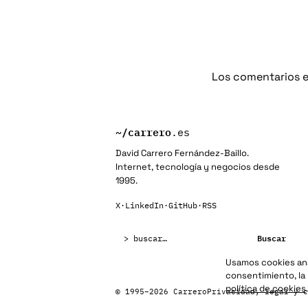
Los comentarios e
~/
carrero
.es
David Carrero Fernández-Baillo.
Internet, tecnología y negocios desde
1995.
X
·
LinkedIn
·
GitHub
·
RSS
Buscar:
Buscar
Usamos cookies anal
consentimiento, la
política de cookies
.
© 1995–2026 Carrero
Privacidad, legal y c