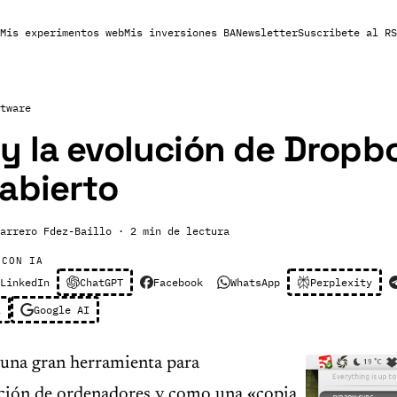
Mis experimentos web
Mis inversiones BA
Newsletter
Suscribete al RS
tware
 la evolución de Dropb
abierto
arrero Fdez-Baillo
· 2 min de lectura
 CON IA
LinkedIn
ChatGPT
Facebook
WhatsApp
Perplexity
l
Google AI
una gran herramienta para
ción de ordenadores y como una «copia