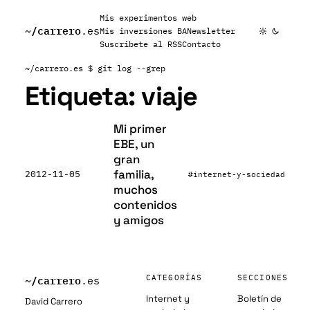
Mis experimentos web
~/
carrero
.es
Mis inversiones BA
Newsletter
Suscribete al RSS
Contacto
~/carrero.es
$ git log --grep
Etiqueta:
viaje
Mi primer
EBE, un
gran
familia,
2012-11-05
#internet-y-sociedad
muchos
contenidos
y amigos
~/
carrero
CATEGORÍAS
SECCIONES
.es
Internet y
Boletín de
David Carrero