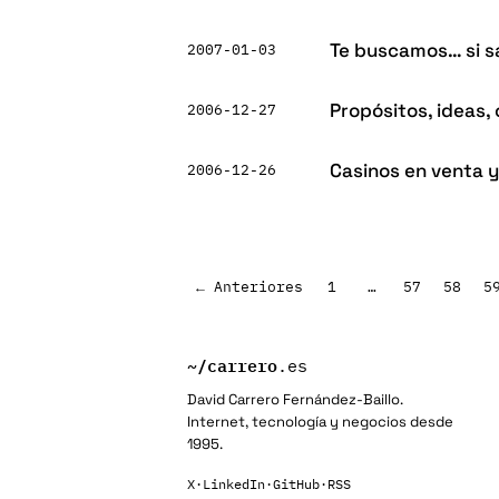
Te buscamos… si s
2007-01-03
Propósitos, ideas,
2006-12-27
Casinos en venta 
2006-12-26
Paginación
← Anteriores
1
…
57
58
5
de
entradas
~/
carrero
.es
David Carrero Fernández-Baillo.
Internet, tecnología y negocios desde
1995.
X
·
LinkedIn
·
GitHub
·
RSS