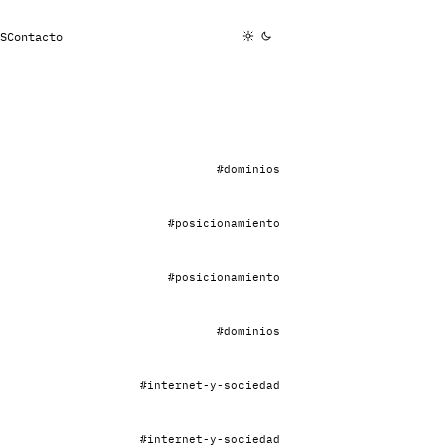
S
Contacto
#dominios
#posicionamiento
#posicionamiento
#dominios
#internet-y-sociedad
#internet-y-sociedad