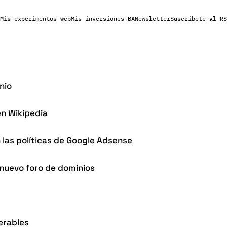
Mis experimentos web
Mis inversiones BA
Newsletter
Suscribete al RS
nio
en Wikipedia
 las políticas de Google Adsense
 nuevo foro de dominios
erables