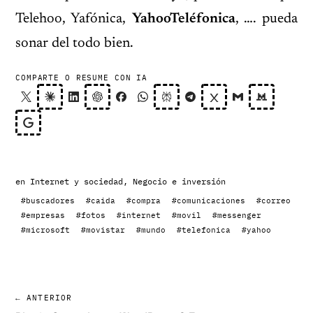
Telehoo, Yafónica,
YahooTeléfonica
, …. pueda
sonar del todo bien.
COMPARTE O RESUME CON IA
en
Internet y sociedad
,
Negocio e inversión
#buscadores
#caida
#compra
#comunicaciones
#correo
#empresas
#fotos
#internet
#movil
#messenger
#microsoft
#movistar
#mundo
#telefonica
#yahoo
← ANTERIOR