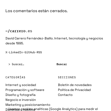
Los comentarios están cerrados.
~/
carrero
.es
David Carrero Fernández-Baillo. Internet, tecnología y negocios
desde 1995.
X
·
LinkedIn
·
GitHub
·
RSS
Buscar:
Buscar
CATEGORÍAS
SECCIONES
Internet y sociedad
Boletín de novedades
Programación y software
Política de Privacidad
Diseño y fotografía
Contacto
Negocio e inversión
Marketing y posicionamiento
Usamos cookies analíticas (Google Analytics) para medir el
Dominios y hosting