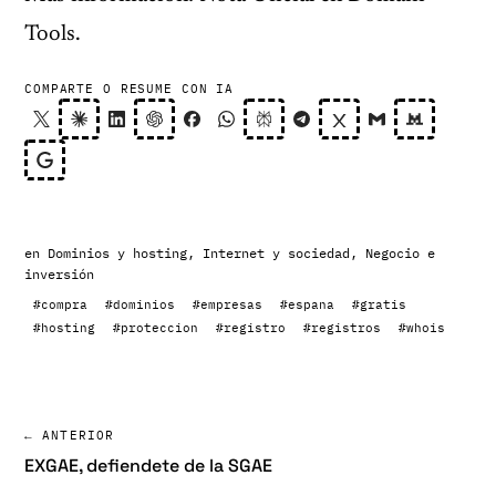
Tools.
COMPARTE O RESUME CON IA
en
Dominios y hosting
,
Internet y sociedad
,
Negocio e
inversión
#compra
#dominios
#empresas
#espana
#gratis
#hosting
#proteccion
#registro
#registros
#whois
← ANTERIOR
EXGAE, defiendete de la SGAE