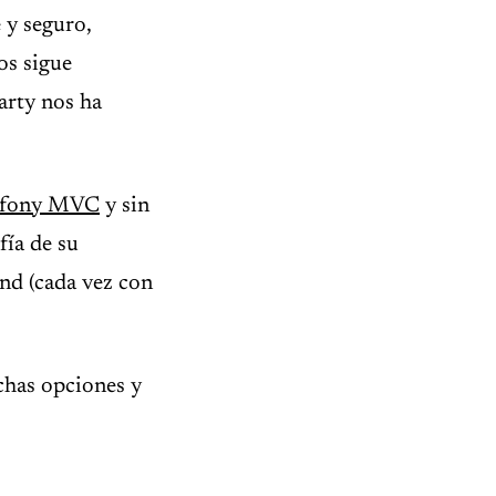
 y seguro,
os sigue
arty nos ha
fony MVC
y sin
fía de su
end (cada vez con
chas opciones y