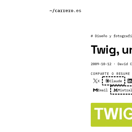
~/
carrero
.es
# Diseño y fotografí
Twig, u
2009-10-12
· David C
COMPARTE O RESUME
X
Claude
Email
Mistra