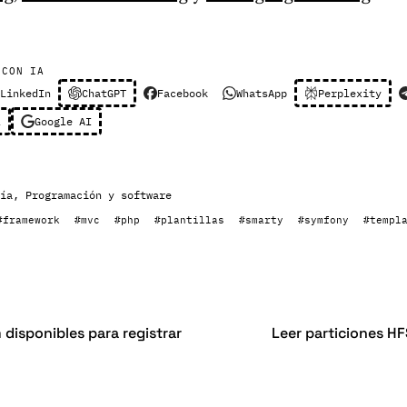
 CON IA
LinkedIn
ChatGPT
Facebook
WhatsApp
Perplexity
l
Google AI
ía
,
Programación y software
#framework
#mvc
#php
#plantillas
#smarty
#symfony
#templ
disponibles para registrar
Leer particiones H