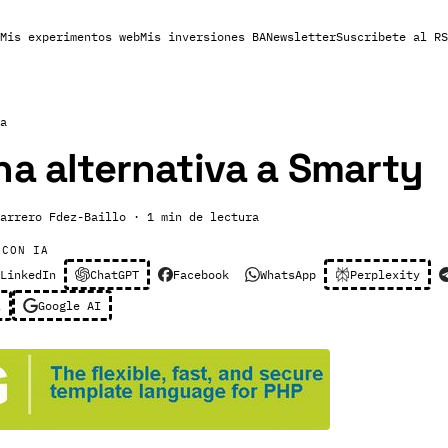
Mis experimentos web
Mis inversiones BA
Newsletter
Suscribete al RS
a
na alternativa a Smarty
arrero Fdez-Baillo
· 1 min de lectura
 CON IA
LinkedIn
ChatGPT
Facebook
WhatsApp
Perplexity
l
Google AI