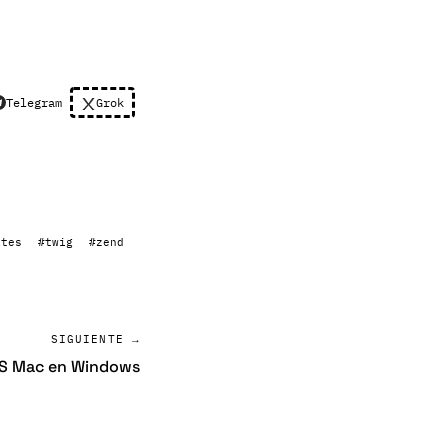
Telegram
Grok
ates
#twig
#zend
SIGUIENTE →
FS Mac en Windows