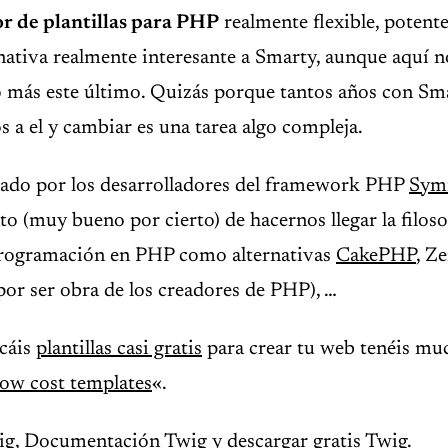
r de plantillas para PHP
realmente flexible, potente
nativa realmente interesante a Smarty, aunque aquí n
más este último. Quizás porque tantos años con Sm
 a el y cambiar es una tarea algo compleja.
eado por los desarrolladores del framework PHP
Sym
to (muy bueno por cierto) de hacernos llegar la filoso
rogramación en PHP como alternativas
CakePHP
, Z
or ser obra de los creadores de PHP), …
scáis
plantillas casi gratis
para crear tu web tenéis mu
low cost templates
«.
ig
,
Documentación Twig
y
descargar gratis Twig
.