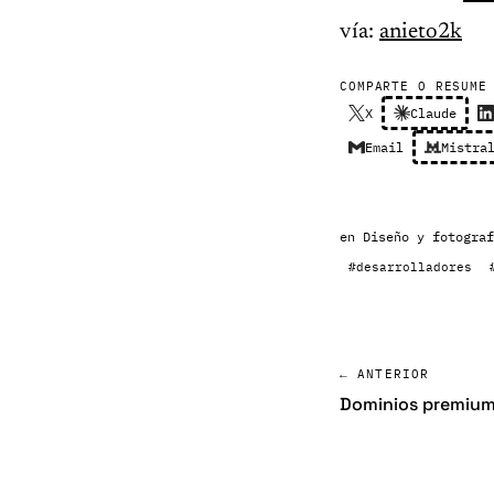
vía:
anieto2k
COMPARTE O RESUME
X
Claude
Email
Mistra
en
Diseño y fotograf
#desarrolladores
← ANTERIOR
Dominios premium 