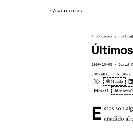
~/
carrero
.es
# Dominios y hosting
Últimos
2009-10-08
· David C
COMPARTE O RESUME
X
Claude
Email
Mistra
E
stos son al
añadido al 