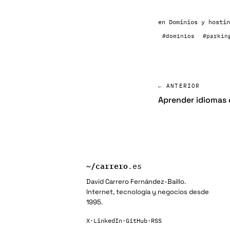
en
Dominios y hostin
#dominios
#parkin
← ANTERIOR
Aprender idiomas 
~/
carrero
.es
David Carrero Fernández-Baillo.
Internet, tecnología y negocios desde
1995.
X
·
LinkedIn
·
GitHub
·
RSS