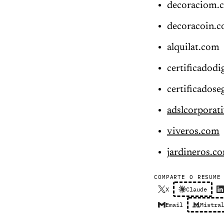
decoraciom.
decoracoin.
alquilat.com
certificadodig
certificadose
adslcorporat
viveros.com
jardineros.c
COMPARTE O RESUME
X
Claude
Email
Mistra