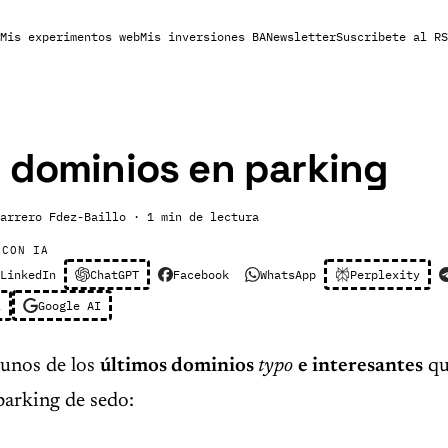
Mis experimentos web
Mis inversiones BA
Newsletter
Suscribete al RS
 dominios en parking
arrero Fdez-Baillo
· 1 min de lectura
 CON IA
LinkedIn
ChatGPT
Facebook
WhatsApp
Perplexity
l
Google AI
gunos de los
últimos dominios
typo
e interesantes
qu
parking de sedo: