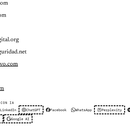
com
com
ital.org
guridad.net
ivo.com
om
 CON IA
LinkedIn
ChatGPT
Facebook
WhatsApp
Perplexity
l
Google AI