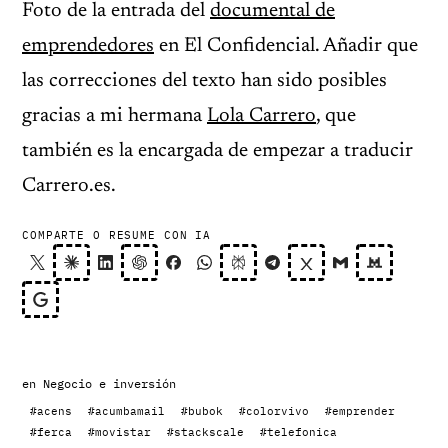
Foto de la entrada del
documental de
emprendedores
en El Confidencial. Añadir que
las correcciones del texto han sido posibles
gracias a mi hermana
Lola Carrero
, que
también es la encargada de empezar a traducir
Carrero.es.
COMPARTE O RESUME CON IA
en
Negocio e inversión
#acens
#acumbamail
#bubok
#colorvivo
#emprender
#ferca
#movistar
#stackscale
#telefonica