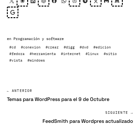
en
Programación y software
#cd
#conexion
#crear
#digg
#dvd
#edicion
#fedora
#herramienta
#internet
#linux
#sitio
#vista
#windows
← ANTERIOR
Temas para WordPress para el 9 de Octubre
SIGUIENTE →
FeedSmith para Wordpres actualizado