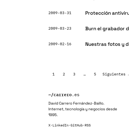
Protección antivir
2009-03-31
Burn el grabador d
2009-03-23
Nuestras fotos y d
2009-02-16
Paginación
1
2
3
…
5
Siguientes 
de
entradas
~/
carrero
.es
David Carrero Fernández-Baillo.
Internet, tecnología y negocios desde
1995.
X
·
LinkedIn
·
GitHub
·
RSS