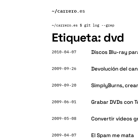
~/
carrero
.es
~/carrero.es
$ git log --grep
Etiqueta:
dvd
Discos Blu-ray par
2010-04-07
Devolución del can
2009-09-26
SimplyBurns, crear
2009-09-20
Grabar DVDs con To
2009-06-01
Convertir videos g
2009-05-08
El Spam me mata
2009-04-07