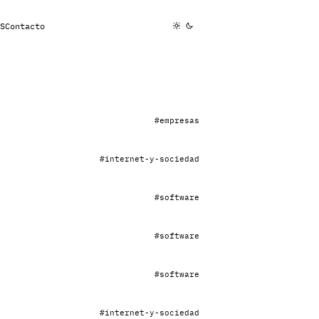
S
Contacto
#empresas
#internet-y-sociedad
#software
#software
#software
#internet-y-sociedad