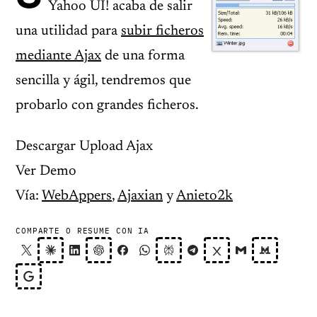
Yahoo UI! acaba de salir
una utilidad para
subir ficheros
mediante Ajax
de una forma
sencilla y ágil, tendremos que
probarlo con grandes ficheros.
Descargar Upload Ajax
Ver Demo
Vía:
WebAppers
,
Ajaxian
y
Anieto2k
COMPARTE O RESUME CON IA