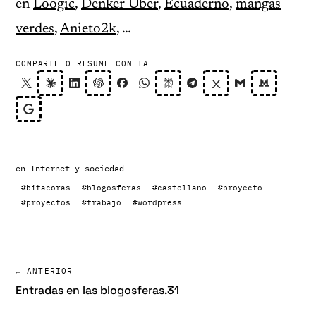
en
Loogic
,
Denker Über
,
Ecuaderno
,
mangas
verdes
,
Anieto2k
, …
COMPARTE O RESUME CON IA
en
Internet y sociedad
#bitacoras
#blogosferas
#castellano
#proyecto
#proyectos
#trabajo
#wordpress
← ANTERIOR
Entradas en las blogosferas.31