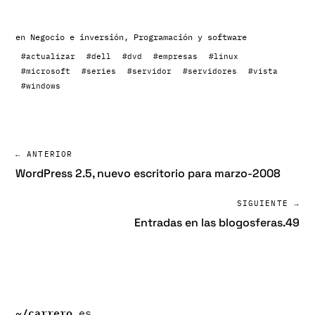
en
Negocio e inversión
,
Programación y software
#actualizar
#dell
#dvd
#empresas
#linux
#microsoft
#series
#servidor
#servidores
#vista
#windows
← ANTERIOR
WordPress 2.5, nuevo escritorio para marzo-2008
SIGUIENTE →
Entradas en las blogosferas.49
~/
carrero
.es