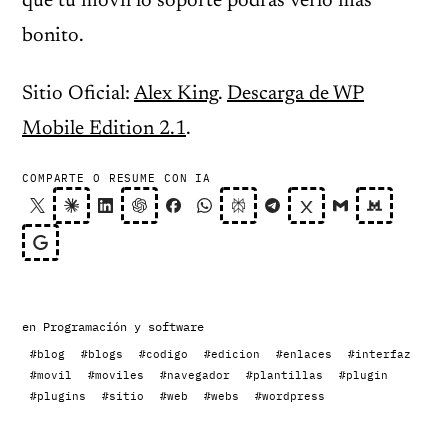
que tu móvil lo soporte podrás verlo más
bonito.
Sitio Oficial:
Alex King
.
Descarga de WP
Mobile Edition 2.1
.
COMPARTE O RESUME CON IA
en
Programación y software
#blog
#blogs
#codigo
#edicion
#enlaces
#interfaz
#movil
#moviles
#navegador
#plantillas
#plugin
#plugins
#sitio
#web
#webs
#wordpress