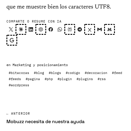
que me muestre bien los caracteres UTF8.
COMPARTE O RESUME CON IA
en
Marketing y posicionamiento
#bitacoras
#blog
#blogs
#codigo
#decoracion
#feed
#feeds
#pagina
#php
#plugin
#plugins
#rss
#wordpress
← ANTERIOR
Mobuzz necesita de nuestra ayuda