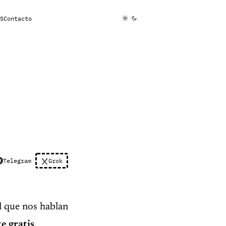
S
Contacto
Telegram
Grok
l que nos hablan
e gratis
,