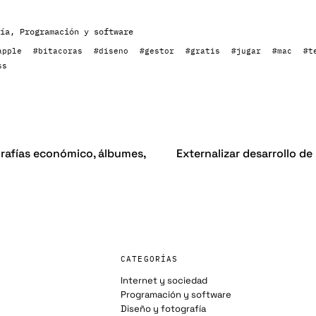
ía
,
Programación y software
apple
#bitacoras
#diseno
#gestor
#gratis
#jugar
#mac
#t
ss
rafías económico, álbumes,
Externalizar desarrollo d
CATEGORÍAS
Internet y sociedad
Programación y software
Diseño y fotografía