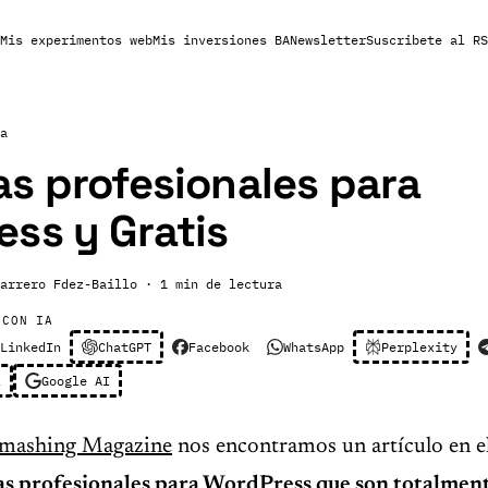
Mis experimentos web
Mis inversiones BA
Newsletter
Suscribete al RS
a
s profesionales para
ss y Gratis
arrero Fdez-Baillo
· 1 min de lectura
 CON IA
LinkedIn
ChatGPT
Facebook
WhatsApp
Perplexity
l
Google AI
mashing Magazine
nos encontramos un artículo en e
s profesionales para WordPress que son totalment