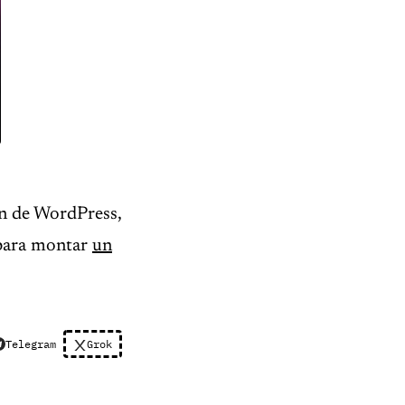
ón de WordPress,
para montar
un
Telegram
Grok