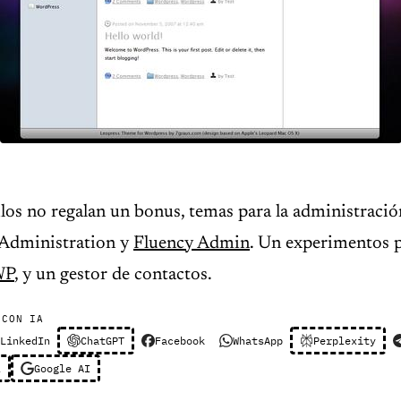
culos no regalan un bonus, temas para la administraci
Administration y
Fluency Admin
. Un experimentos 
WP
, y un gestor de contactos.
 CON IA
LinkedIn
ChatGPT
Facebook
WhatsApp
Perplexity
l
Google AI