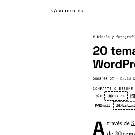
~/
carrero
.es
# Diseño y fotografí
20 tema
WordPre
2008-03-27
· David C
COMPARTE O RESUME
X
Claude
Email
Mistra
A
través de
S
de
20 tema