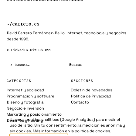
~/
carrero
.es
David Carrero Fernández-Baillo. Internet, tecnología y negocios
desde 1995.
X
·
LinkedIn
·
GitHub
·
RSS
Buscar:
Buscar
CATEGORÍAS
SECCIONES
Internet y sociedad
Boletín de novedades
Programación y software
Política de Privacidad
Diseño y fotografía
Contacto
Negocio e inversión
Marketing y posicionamiento
Usamos cookies analíticas (Google Analytics) para medir el
Dominios y hosting
uso del sitio. Sin tu consentimiento, la medición es anónima y
sin cookies. Más información en la
política de cookies
.