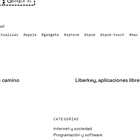
l
Google AI
ad
ctualizar
#apple
#gadgets
#iphone
#ipod
#ipod-touch
#mac
n camino
Liberkey, aplicaciones libre
CATEGORÍAS
Internet y sociedad
Programación y software