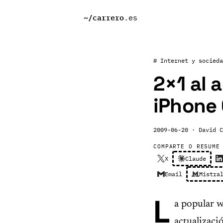
~/
carrero
.es
# Internet y socieda
2×1 al 
iPhone 
2009-06-20
· David C
COMPARTE O RESUME
X
Claude
Email
Mistra
L
a popular 
actualizaci