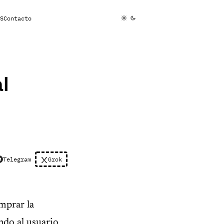
S
Contacto
l
Telegram
Grok
mprar la
ndo al usuario