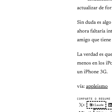
actualizar de fo
Sin duda es algo
ahora faltaría i
amigo que tiene 
La verdad es que
menos en los iP
un iPhone 3G.
vía:
appleismo
COMPARTE O RESUME
X
Claude