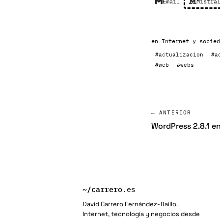
Email
Mistra
en
Internet y socied
#actualizacion
#a
#web
#webs
← ANTERIOR
WordPress 2.8.1 e
~/
carrero
.es
David Carrero Fernández-Baillo.
Internet, tecnología y negocios desde