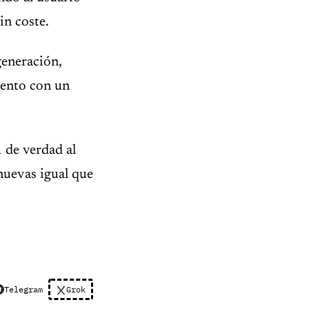
in coste.
generación,
omento con un
1 de verdad al
nuevas igual que
Telegram
Grok