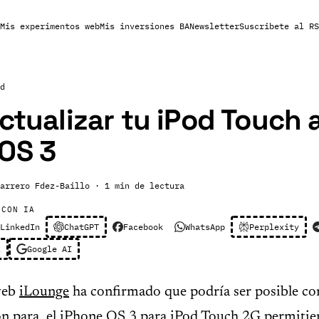
Mis experimentos web
Mis inversiones BA
Newsletter
Suscribete al RS
d
actualizar tu iPod Touch a
OS 3
arrero Fdez-Baillo
· 1 min de lectura
 CON IA
LinkedIn
ChatGPT
Facebook
WhatsApp
Perplexity
l
Google AI
web
iLounge
ha confirmado que podría ser posible co
ón para el iPhone OS 3 para iPod Touch 2G permitie