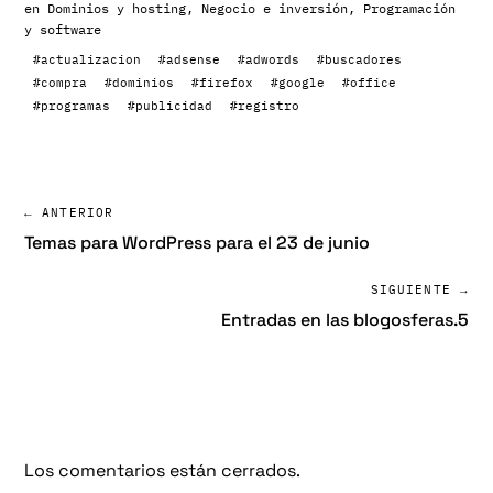
en
Dominios y hosting
,
Negocio e inversión
,
Programación
y software
#actualizacion
#adsense
#adwords
#buscadores
#compra
#dominios
#firefox
#google
#office
#programas
#publicidad
#registro
← ANTERIOR
Temas para WordPress para el 23 de junio
SIGUIENTE →
Entradas en las blogosferas.5
Los comentarios están cerrados.