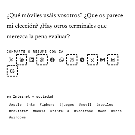
¿Qué móviles usáis vosotros? ¿Que os parece
mi elección? ¿Hay otros terminales que
merezca la pena evaluar?
COMPARTE O RESUME CON IA
en
Internet y sociedad
#apple
#htc
#iphone
#juegos
#movil
#moviles
#movistar
#nokia
#pantalla
#vodafone
#web
#webs
#windows