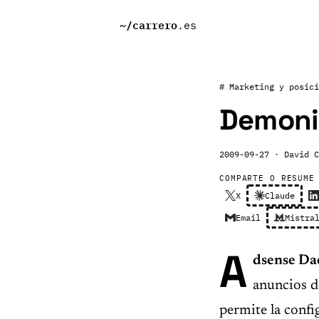
~/
carrero
.es
# Marketing y posici
Demoni
2009-09-27
· David C
COMPARTE O RESUME
X
Claude
Email
Mistra
A
dsense Da
anuncios d
permite la confi