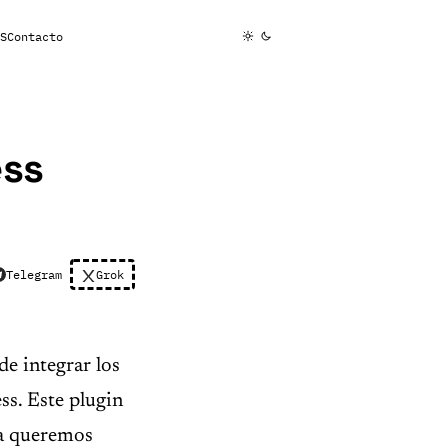
S
Contacto
ess
Telegram
Grok
de integrar los
ss. Este plugin
na queremos