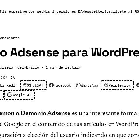
Mis experimentos web
Mis inversiones BA
Newsletter
Suscribete al RS
onamiento
o Adsense para WordPr
arrero Fdez-Baillo
· 1 min de lectura
 CON IA
LinkedIn
ChatGPT
Facebook
WhatsApp
Perplexity
l
Google AI
emon o Demonio Adsense
es una interesante forma 
e Google en el contenido de tus artículos en WordPre
guración a elección del usuario indicando en que zo