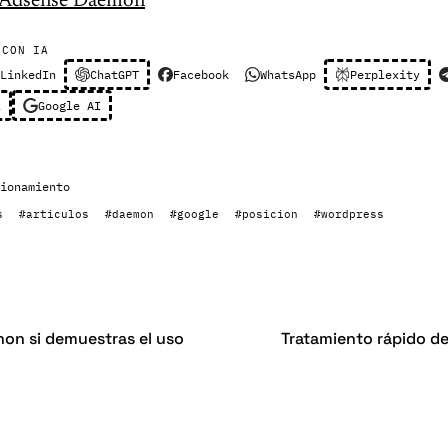
Adsense Daemon
 CON IA
LinkedIn
ChatGPT
Facebook
WhatsApp
Perplexity
l
Google AI
ionamiento
s
#articulos
#daemon
#google
#posicion
#wordpress
non si demuestras el uso
Tratamiento rápido d