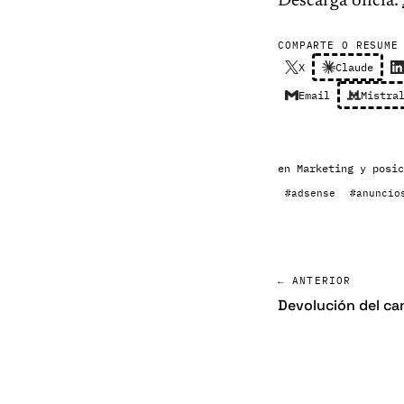
Descarga oficia:
COMPARTE O RESUME
X
Claude
Email
Mistra
en
Marketing y posic
#adsense
#anuncio
← ANTERIOR
Devolución del ca