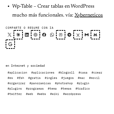
Wp-Table – Crear tablas en WordPress
mucho más funcionales. vía:
Xyberneticos
COMPARTE O RESUME CON IA
en
Internet y sociedad
#aplicacion
#aplicaciones
#blogroll
#casa
#crear
#es
#fsh
#gratis
#ingles
#juegos
#mac
#movil
#organizar
#panoramicas
#photoshop
#plugin
#plugins
#programas
#tema
#temas
#trafico
#twitter
#web
#webs
#wiki
#wordpress