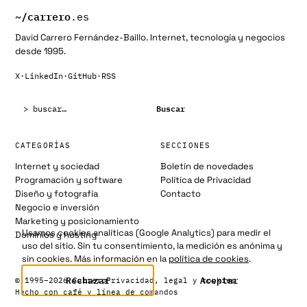
~/
carrero
.es
David Carrero Fernández-Baillo. Internet, tecnología y negocios
desde 1995.
X
·
LinkedIn
·
GitHub
·
RSS
Buscar:
Buscar
CATEGORÍAS
SECCIONES
Internet y sociedad
Boletín de novedades
Programación y software
Política de Privacidad
Diseño y fotografía
Contacto
Negocio e inversión
Marketing y posicionamiento
Usamos cookies analíticas (Google Analytics) para medir el
Dominios y hosting
uso del sitio. Sin tu consentimiento, la medición es anónima y
sin cookies. Más información en la
política de cookies
.
Rechazar
Aceptar
© 1995–2026 Carrero
Privacidad, legal y cookies
Hecho con café y línea de comandos