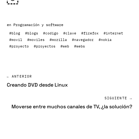
en
Programación y software
#blog
#blogs
#codigo
#clave
#firefox
#internet
#movil
#moviles
#mozilla
#navegador
#nokia
#proyecto
#proyectos
#web
#webs
← ANTERIOR
Creando DVD desde Linux
SIGUIENTE →
Moverse entre muchos canales de TV, ¿la solución?