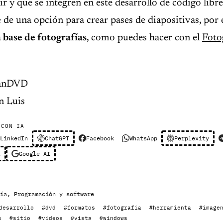
r y que se integren en este desarrollo de código libre
de una opción para crear pases de diapositivas, por
 base de fotografías
, como puedes hacer con el
Foto
ManDVD
n Luis
 CON IA
LinkedIn
ChatGPT
Facebook
WhatsApp
Perplexity
l
Google AI
ía
,
Programación y software
desarrollo
#dvd
#formatos
#fotografia
#herramienta
#image
s
#sitio
#videos
#vista
#windows