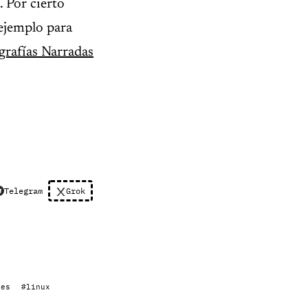
. Por cierto
 ejemplo para
grafías Narradas
Telegram
Grok
nes
#linux