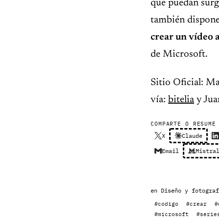
que puedan surgi
también dispone 
crear un vídeo a
de Microsoft.
Sitio Oficial: 
vía:
bitelia
y Jua
COMPARTE O RESUME
X
Claude
Email
Mistra
en
Diseño y fotograf
#codigo
#crear
#
#microsoft
#serie