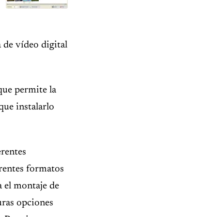
 de vídeo digital
ue permite la
ue instalarlo
erentes
rentes formatos
a el montaje de
turas opciones