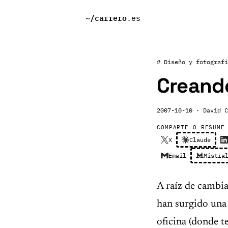
~/
carrero
.es
# Diseño y fotografí
Creand
2007-10-10
· David C
COMPARTE O RESUME
X
Claude
Email
Mistra
A raíz de cambi
han surgido una 
oficina (donde t