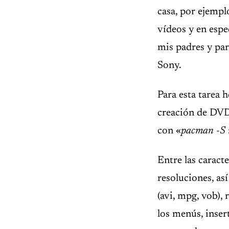
casa, por ejemp
vídeos y en espe
mis padres y par
Sony.
Para esta tarea 
creación de DVDs
con «
pacman -S
Entre las caract
resoluciones, a
(avi, mpg, vob),
los menús, inser