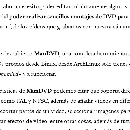
lo ahora necesito poder editar minimamente algunos
cial
poder realizar sencillos montajes de DVD
para
a mí, de los vídeos que grabamos con nuestra cámara
he descubierto
ManDVD,
una completa herramienta q
 propios desde Linux, desde ArchLinux solo tienes q
 mandvd
» y a funcionar.
erísticas de
ManDVD
podemos citar que soporta dif
sí como PAL y NTSC, además de añadir vídeos en dife
 recortar partes de un vídeo, seleccionar imágenes par
tar efectos de vídeo, entre otras cosas, además de fu