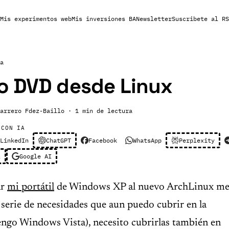
Mis experimentos web
Mis inversiones BA
Newsletter
Suscribete al RS
a
o DVD desde Linux
arrero Fdez-Baillo
· 1 min de lectura
 CON IA
LinkedIn
ChatGPT
Facebook
WhatsApp
Perplexity
l
Google AI
ar
mi portátil
de Windows XP al nuevo ArchLinux m
serie de necesidades que aun puedo cubrir en la
engo Windows Vista), necesito cubrirlas también en