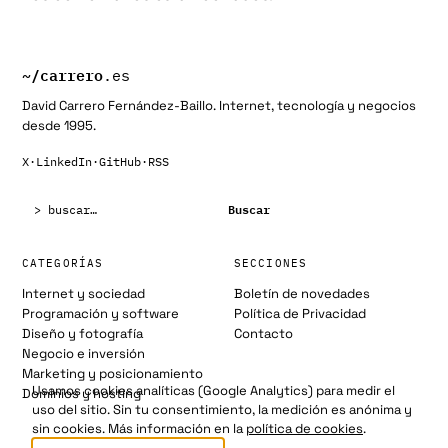
~/
carrero
.es
David Carrero Fernández-Baillo. Internet, tecnología y negocios
desde 1995.
X
·
LinkedIn
·
GitHub
·
RSS
Buscar:
Buscar
CATEGORÍAS
SECCIONES
Internet y sociedad
Boletín de novedades
Programación y software
Política de Privacidad
Diseño y fotografía
Contacto
Negocio e inversión
Marketing y posicionamiento
Usamos cookies analíticas (Google Analytics) para medir el
Dominios y hosting
uso del sitio. Sin tu consentimiento, la medición es anónima y
sin cookies. Más información en la
política de cookies
.