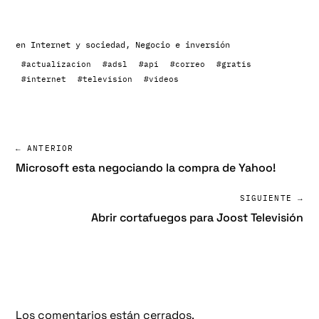
en
Internet y sociedad
,
Negocio e inversión
#actualizacion
#adsl
#api
#correo
#gratis
#internet
#television
#videos
← ANTERIOR
Microsoft esta negociando la compra de Yahoo!
SIGUIENTE →
Abrir cortafuegos para Joost Televisión
Los comentarios están cerrados.