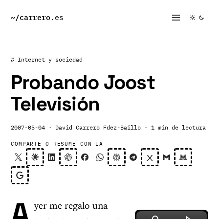
~/
carrero
.es
# Internet y sociedad
Probando Joost
Televisión
2007-05-04
· David Carrero Fdez-Baillo
· 1 min de lectura
COMPARTE O RESUME CON IA
A
yer me regalo una