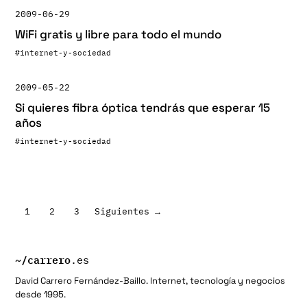
2009-06-29
WiFi gratis y libre para todo el mundo
#internet-y-sociedad
2009-05-22
Si quieres fibra óptica tendrás que esperar 15
años
#internet-y-sociedad
Paginación
1
2
3
Siguientes →
de
entradas
~/
carrero
.es
David Carrero Fernández-Baillo. Internet, tecnología y negocios
desde 1995.