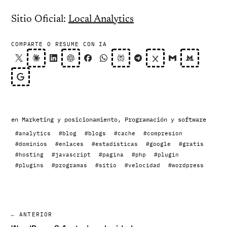
Sitio Oficial:
Local Analytics
COMPARTE O RESUME CON IA
en
Marketing y posicionamiento
,
Programación y software
#analytics
#blog
#blogs
#cache
#compresion
#dominios
#enlaces
#estadisticas
#google
#gratis
#hosting
#javascript
#pagina
#php
#plugin
#plugins
#programas
#sitio
#velocidad
#wordpress
← ANTERIOR