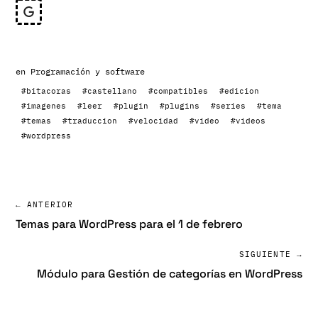
en
Programación y software
#bitacoras
#castellano
#compatibles
#edicion
#imagenes
#leer
#plugin
#plugins
#series
#tema
#temas
#traduccion
#velocidad
#video
#videos
#wordpress
← ANTERIOR
Temas para WordPress para el 1 de febrero
SIGUIENTE →
Módulo para Gestión de categorías en WordPress