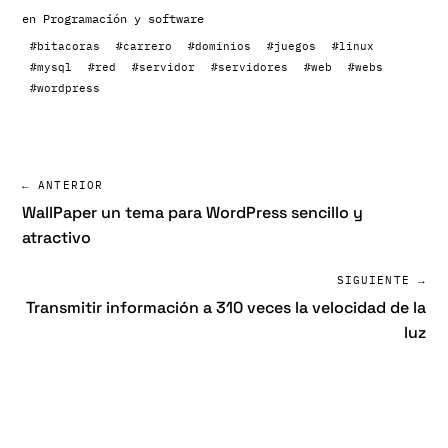
en
Programación y software
#bitacoras
#carrero
#dominios
#juegos
#linux
#mysql
#red
#servidor
#servidores
#web
#webs
#wordpress
← ANTERIOR
WallPaper un tema para WordPress sencillo y
atractivo
SIGUIENTE →
Transmitir información a 310 veces la velocidad de la
luz